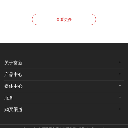
查看更多
关于富新
+
集团介绍
产品中心
+
董事长致辞
富新防盗安全门
媒体中心
+
企业文化
富新钢木装甲门
集团资讯
发展历程
服务
+
富新铜门
行业新闻
集团荣誉
服务政策
富新防火门
购买渠道
+
视频中心
常见问答
富新范铸铝装甲门
天猫
售后服务
富新医疗门
京东