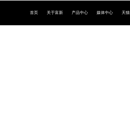
首页
关于富新
产品中心
媒体中心
天猫