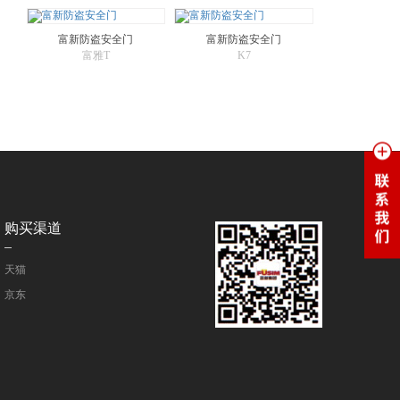
富新防盗安全门
富新防盗安全门
富雅T
K7
购买渠道
天猫
京东