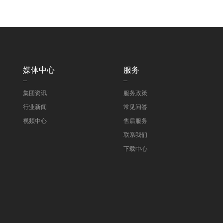
媒体中心
服务
集团资讯
服务政策
行业新闻
常见问答
视频中心
售后服务
联系我们
下载中心