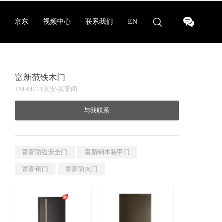
京东
视频中心
联系我们
EN
富新范铁木门
TM-M211嵩安-紫阳阁
与我联系
富新防盗安全门
富新钢木装甲门
富新铜门
富新防火门