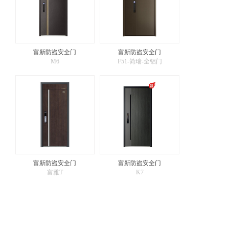
富新防盗安全门
富新防盗安全门
M6
F51-简瑞-全铝门
富新防盗安全门
富新防盗安全门
富雅T
K7