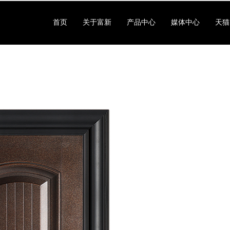
首页
关于富新
产品中心
媒体中心
天猫