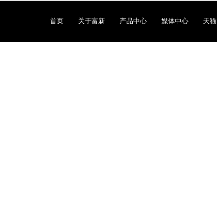
首页
关于富新
产品中心
媒体中心
天猫