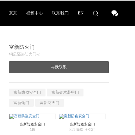
京东
视频中心
联系我们
EN
富新防火门
钢质隔热防火门-2
与我联系
富新防盗安全门
富新钢木装甲门
富新铜门
富新防火门
富新防盗安全门
富新防盗安全门
M6
F51-简瑞-全铝门