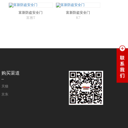
富新防盗安全门
富新防盗安全门
富雅T
K7
购买渠道
天猫
京东