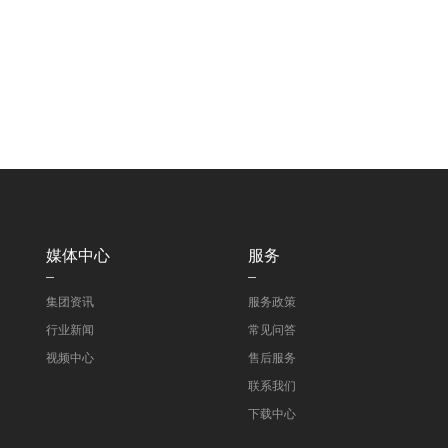
媒体中心
服务
集团资讯
服务政策
行业新闻
常见问答
视频中心
售后服务
联系我们
下载中心