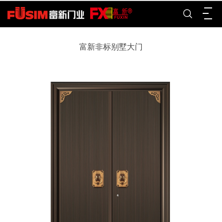
富新非标别墅大门