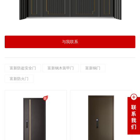
与我联系
富新防盗安全门
富新钢木装甲门
富新铜门
富新防火门