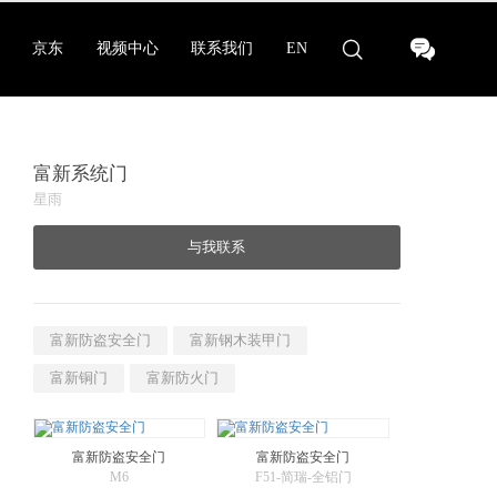
京东
视频中心
联系我们
EN
富新系统门
星雨
与我联系
富新防盗安全门
富新钢木装甲门
富新铜门
富新防火门
富新防盗安全门
富新防盗安全门
M6
F51-简瑞-全铝门