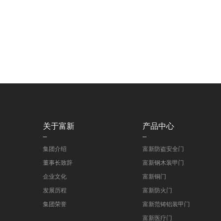
关于富新
产品中心
集团介绍
富新防盗安全门
董事长致辞
富新钢木装甲门
企业文化
富新铜门
发展历程
富新防火门
集团荣誉
富新范铸铝装甲门
富新医疗门