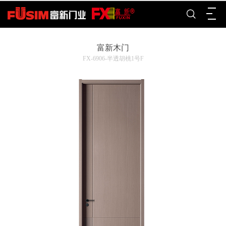
富新木门
FX-6906-半透胡桃1号F