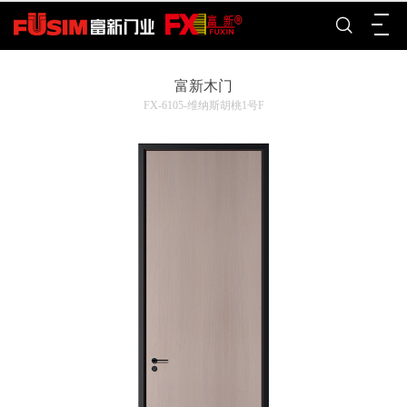
富新木门
FX-6105-维纳斯胡桃1号F