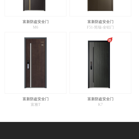
富新防盗安全门
富新防盗安全门
M6
F51-简瑞-全铝门
富新防盗安全门
富新防盗安全门
富雅T
K7