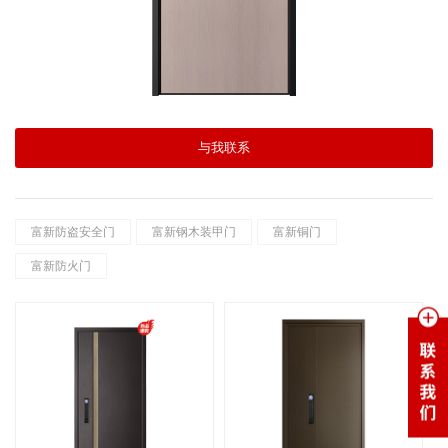
与我联系
富新防盗安全门
富新钢木装甲门
富新铜门
富新防火门